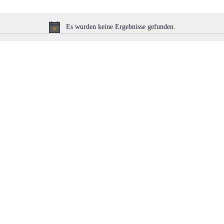
Es wurden keine Ergebnisse gefunden.
N
o
t
i
c
e