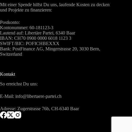
Mit einer Spende hilfst Du uns, laufende Kosten zu decken
v
und Projekte zu finanzieren:
i
g
a
Postkonto:
t
Kontonummer: 60-181123-3
i
Lautend auf: Libertäre Partei, 6340 Baar
o
IBAN: CH70 0900 0000 6018 1123 3
n
SWIFT/BIC: POFICHBEXXX
Bank: PostFinance AG, Mingerstrasse 20, 3030 Bern,
Switzerland
Kontakt
So erreichst Du uns:
E-Mail: info@libertaere-partei.ch
Adresse: Zugerstrasse 76b, CH-6340 Baar