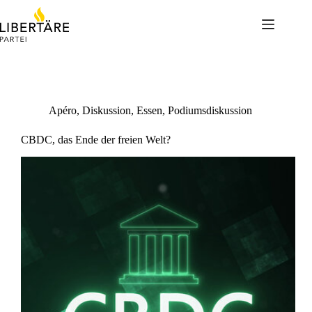
Skip
to
content
Apéro
,
Diskussion
,
Essen
,
Podiumsdiskussion
CBDC, das Ende der freien Welt?