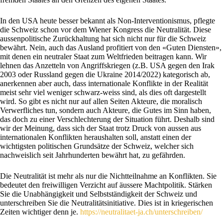
In den USA heute besser bekannt als Non-Interventionismus, pflegte
die Schweiz schon vor dem Wiener Kongress die Neutralität. Diese
aussenpolitische Zurückhaltung hat sich nicht nur für die Schweiz
bewährt. Nein, auch das Ausland profitiert von den «Guten Diensten»,
mit denen ein neutraler Staat zum Weltfrieden beitragen kann. Wir
lehnen das Anzetteln von Angriffskriegen (z.B. USA gegen den Irak
2003 oder Russland gegen die Ukraine 2014/2022) kategorisch ab,
anerkennen aber auch, dass internationale Konflikte in der Realität
meist sehr viel weniger schwarz-weiss sind, als dies oft dargestellt
wird. So gibt es nicht nur auf allen Seiten Akteure, die moralisch
Verwerfliches tun, sondern auch Akteure, die Gutes im Sinn haben,
das doch zu einer Verschlechterung der Situation führt. Deshalb sind
wir der Meinung, dass sich der Staat trotz Druck von aussen aus
internationalen Konflikten heraushalten soll, anstatt einen der
wichtigsten politischen Grundsätze der Schweiz, welcher sich
nachweislich seit Jahrhunderten bewährt hat, zu gefährden.
Die Neutralität ist mehr als nur die Nichtteilnahme an Konflikten. Sie
bedeutet den freiwilligen Verzicht auf äussere Machtpolitik. Stärken
Sie die Unabhängigkeit und Selbstständigkeit der Schweiz und
unterschreiben Sie die Neutralitätsinitiative. Dies ist in kriegerischen
Zeiten wichtiger denn je.
https://neutralitaet-ja.ch/unterschreiben/